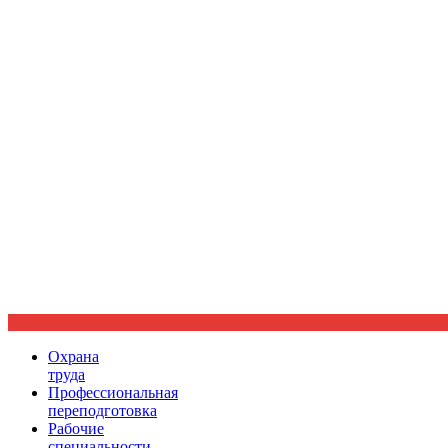
Ориентир охраны труда
Охрана
труда
Профессиональная
переподготовка
Рабочие
специальности