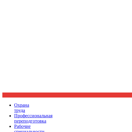
Ориентир охраны труда
Охрана
труда
Профессиональная
переподготовка
Рабочие
специальности