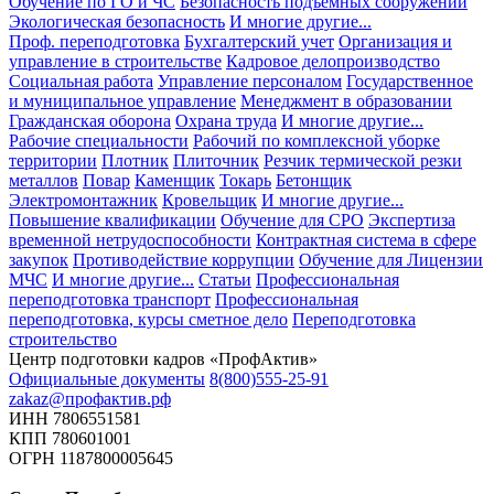
Обучение по ГО и ЧС
Безопасность подъемных сооружений
Экологическая безопасность
И многие другие...
Проф. переподготовка
Бухгалтерский учет
Организация и
управление в строительстве
Кадровое делопроизводство
Социальная работа
Управление персоналом
Государственное
и муниципальное управление
Менеджмент в образовании
Гражданская оборона
Охрана труда
И многие другие...
Рабочие специальности
Рабочий по комплексной уборке
территории
Плотник
Плиточник
Резчик термической резки
металлов
Повар
Каменщик
Токарь
Бетонщик
Электромонтажник
Кровельщик
И многие другие...
Повышение квалификации
Обучение для СРО
Экспертиза
временной нетрудоспособности
Контрактная система в сфере
закупок
Противодействие коррупции
Обучение для Лицензии
МЧС
И многие другие...
Статьи
Профессиональная
переподготовка транспорт
Профессиональная
переподготовка, курсы сметное дело
Переподготовка
строительство
Центр подготовки кадров «ПрофАктив»
Официальные документы
8(800)555-25-91
zakaz@профактив.рф
ИНН 7806551581
КПП 780601001
ОГРН 1187800005645