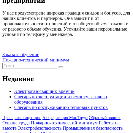
предприятий
У нас предусмотрена широкая градация скидок и бонусов, для
наших клиентов и партнеров. Она зависит и от
продолжительности отношений и от общего объема заказов и
от разового объема обучения. Уточняйте ваши персональные
условия по телефону у менеджера.
Заказать обучение
Навигация
Пожарно-технический минимум
Искать:
по
Поиск
записям
Недавние
Электрогазосварщик-врезчик
Слесарь по эксплуатации и ремонту газового
оборудования
Слесарь по обслуживанию тепловых пунктов
Проверить лиценцию
Аккредитация МинТруда
Обратный звонок
Охрана труда
Пожарно-технический минимум
Работы на
высоте
Электробезопасность
Промышленная безопасность