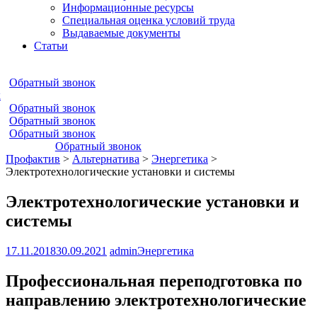
Информационные ресурсы
Специальная оценка условий труда
Выдаваемые документы
Статьи
Обратный звонок
к
Обратный звонок
Обратный звонок
Обратный звонок
Обратный звонок
Профактив
>
Альтернатива
>
Энергетика
>
Электротехнологические установки и системы
Электротехнологические установки и
системы
17.11.2018
30.09.2021
admin
Энергетика
Профессиональная переподготовка по
направлению электротехнологические