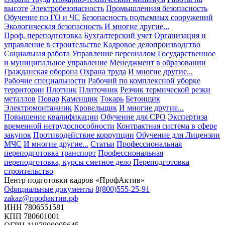
высоте
Электробезопасность
Промышленная безопасность
Обучение по ГО и ЧС
Безопасность подъемных сооружений
Экологическая безопасность
И многие другие...
Проф. переподготовка
Бухгалтерский учет
Организация и
управление в строительстве
Кадровое делопроизводство
Социальная работа
Управление персоналом
Государственное
и муниципальное управление
Менеджмент в образовании
Гражданская оборона
Охрана труда
И многие другие...
Рабочие специальности
Рабочий по комплексной уборке
территории
Плотник
Плиточник
Резчик термической резки
металлов
Повар
Каменщик
Токарь
Бетонщик
Электромонтажник
Кровельщик
И многие другие...
Повышение квалификации
Обучение для СРО
Экспертиза
временной нетрудоспособности
Контрактная система в сфере
закупок
Противодействие коррупции
Обучение для Лицензии
МЧС
И многие другие...
Статьи
Профессиональная
переподготовка транспорт
Профессиональная
переподготовка, курсы сметное дело
Переподготовка
строительство
Центр подготовки кадров «ПрофАктив»
Официальные документы
8(800)555-25-91
zakaz@профактив.рф
ИНН 7806551581
КПП 780601001