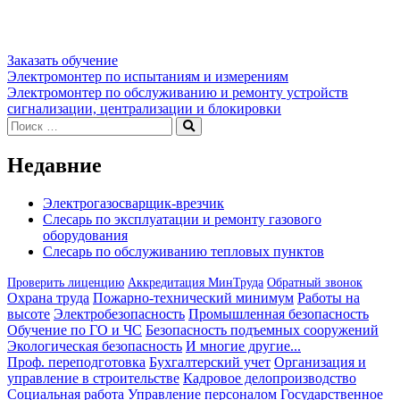
Заказать обучение
Навигация
Электромонтер по испытаниям и измерениям
Электромонтер по обслуживанию и ремонту устройств
по
сигнализации, централизации и блокировки
записям
Искать:
Поиск
Недавние
Электрогазосварщик-врезчик
Слесарь по эксплуатации и ремонту газового
оборудования
Слесарь по обслуживанию тепловых пунктов
Проверить лиценцию
Аккредитация МинТруда
Обратный звонок
Охрана труда
Пожарно-технический минимум
Работы на
высоте
Электробезопасность
Промышленная безопасность
Обучение по ГО и ЧС
Безопасность подъемных сооружений
Экологическая безопасность
И многие другие...
Проф. переподготовка
Бухгалтерский учет
Организация и
управление в строительстве
Кадровое делопроизводство
Социальная работа
Управление персоналом
Государственное