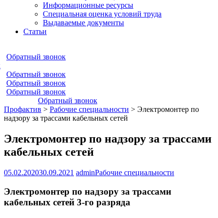
Информационные ресурсы
Специальная оценка условий труда
Выдаваемые документы
Статьи
Обратный звонок
к
Обратный звонок
Обратный звонок
Обратный звонок
Обратный звонок
Профактив
>
Рабочие специальности
>
Электромонтер по
надзору за трассами кабельных сетей
Электромонтер по надзору за трассами
кабельных сетей
05.02.2020
30.09.2021
admin
Рабочие специальности
Электромонтер по надзору за трассами
кабельных сетей 3-го разряда