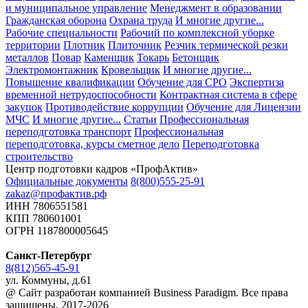
и муниципальное управление
Менеджмент в образовании
Гражданская оборона
Охрана труда
И многие другие...
Рабочие специальности
Рабочий по комплексной уборке
территории
Плотник
Плиточник
Резчик термической резки
металлов
Повар
Каменщик
Токарь
Бетонщик
Электромонтажник
Кровельщик
И многие другие...
Повышение квалификации
Обучение для СРО
Экспертиза
временной нетрудоспособности
Контрактная система в сфере
закупок
Противодействие коррупции
Обучение для Лицензии
МЧС
И многие другие...
Статьи
Профессиональная
переподготовка транспорт
Профессиональная
переподготовка, курсы сметное дело
Переподготовка
строительство
Центр подготовки кадров «ПрофАктив»
Официальные документы
8(800)555-25-91
zakaz@профактив.рф
ИНН 7806551581
КПП 780601001
ОГРН 1187800005645
Санкт-Петербург
8(812)565-45-91
ул. Коммуны, д.61
@ Сайт разработан компанией Business Paradigm. Все права
защищены. 2017-2026