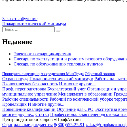
Заказать обучение
Навигация
Пожарно-технический минимум
Искать:
по
Поиск
записям
Недавние
Электрогазосварщик-врезчик
Слесарь по эксплуатации и ремонту газового оборудован
Слесарь по обслуживанию тепловых пунктов
Проверить лиценцию
Аккредитация МинТруда
Обратный звонок
Охрана труда
Пожарно-технический минимум
Работы на высот
Экологическая безопасность
И многие другие...
Проф. переподготовка
Бухгалтерский учет
Организация и упра
муниципальное управление
Менеджмент в образовании
Гражда
Рабочие специальности
Рабочий по комплексной уборке терри
Кровельщик
И многие другие...
Повышение квалификации
Обучение для СРО
Экспертиза вре
многие другие...
Статьи
Профессиональная переподготовка тра
Центр подготовки кадров «ПрофАктив»
Официальные документы
8(800)555-25-91
zakaz@профактив.р