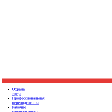
Ориентир охраны труда
Охрана
труда
Профессиональная
переподготовка
Рабочие
специальности