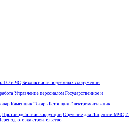
о ГО и ЧС
Безопасность подъемных сооружений
работа
Управление персоналом
Государственное и
овар
Каменщик
Токарь
Бетонщик
Электромонтажник
к
Противодействие коррупции
Обучение для Лицензии МЧС
И
Переподготовка строительство