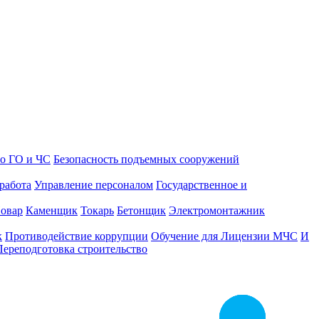
о ГО и ЧС
Безопасность подъемных сооружений
работа
Управление персоналом
Государственное и
овар
Каменщик
Токарь
Бетонщик
Электромонтажник
к
Противодействие коррупции
Обучение для Лицензии МЧС
И
Переподготовка строительство
Заказать