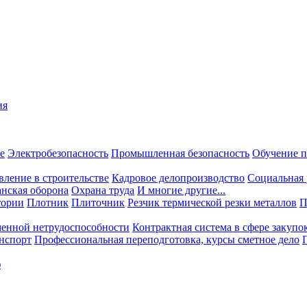
ия
е
Электробезопасность
Промышленная безопасность
Обучение п
вление в строительстве
Кадровое делопроизводство
Социальная 
нская оборона
Охрана труда
И многие другие...
тории
Плотник
Плиточник
Резчик термической резки металлов
П
менной нетрудоспособности
Контрактная система в сфере закупо
нспорт
Профессиональная переподготовка, курсы сметное дело
ф