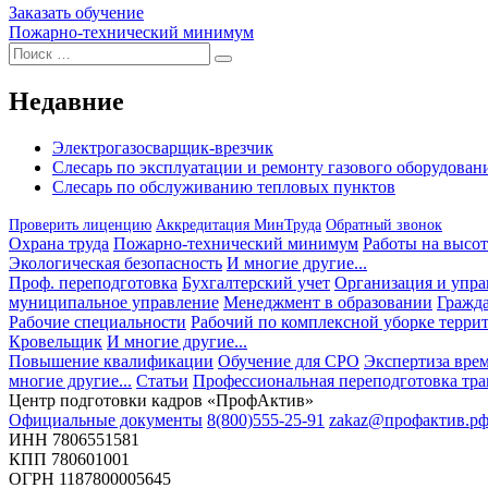
Заказать обучение
Навигация
Пожарно-технический минимум
Искать:
по
Поиск
записям
Недавние
Электрогазосварщик-врезчик
Слесарь по эксплуатации и ремонту газового оборудован
Слесарь по обслуживанию тепловых пунктов
Проверить лиценцию
Аккредитация МинТруда
Обратный звонок
Охрана труда
Пожарно-технический минимум
Работы на высот
Экологическая безопасность
И многие другие...
Проф. переподготовка
Бухгалтерский учет
Организация и упра
муниципальное управление
Менеджмент в образовании
Гражда
Рабочие специальности
Рабочий по комплексной уборке терри
Кровельщик
И многие другие...
Повышение квалификации
Обучение для СРО
Экспертиза вре
многие другие...
Статьи
Профессиональная переподготовка тра
Центр подготовки кадров «ПрофАктив»
Официальные документы
8(800)555-25-91
zakaz@профактив.р
ИНН 7806551581
КПП 780601001
ОГРН 1187800005645