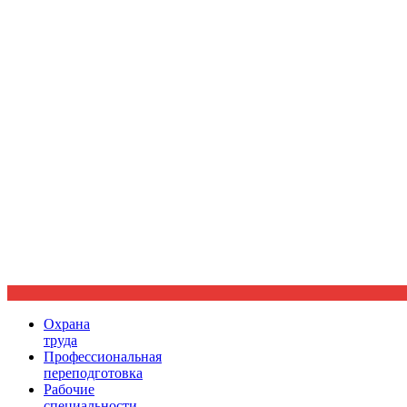
Ориентир охраны труда
Охрана
труда
Профессиональная
переподготовка
Рабочие
специальности