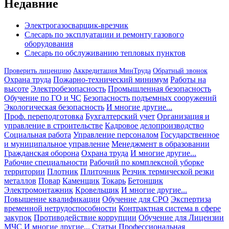
записям
Недавние
Электрогазосварщик-врезчик
Слесарь по эксплуатации и ремонту газового
оборудования
Слесарь по обслуживанию тепловых пунктов
Проверить лиценцию
Аккредитация МинТруда
Обратный звонок
Охрана труда
Пожарно-технический минимум
Работы на
высоте
Электробезопасность
Промышленная безопасность
Обучение по ГО и ЧС
Безопасность подъемных сооружений
Экологическая безопасность
И многие другие...
Проф. переподготовка
Бухгалтерский учет
Организация и
управление в строительстве
Кадровое делопроизводство
Социальная работа
Управление персоналом
Государственное
и муниципальное управление
Менеджмент в образовании
Гражданская оборона
Охрана труда
И многие другие...
Рабочие специальности
Рабочий по комплексной уборке
территории
Плотник
Плиточник
Резчик термической резки
металлов
Повар
Каменщик
Токарь
Бетонщик
Электромонтажник
Кровельщик
И многие другие...
Повышение квалификации
Обучение для СРО
Экспертиза
временной нетрудоспособности
Контрактная система в сфере
закупок
Противодействие коррупции
Обучение для Лицензии
МЧС
И многие другие...
Статьи
Профессиональная