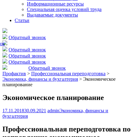
Информационные ресурсы
Специальная оценка условий труда
Выдаваемые документы
Статьи
Обратный звонок
ок
Обратный звонок
Обратный звонок
Обратный звонок
Обратный звонок
Профактив
>
Профессиональная переподготовка
>
Экономика, финансы и бухгалтерия
>
Экономическое
планирование
Экономическое планирование
17.11.2018
30.09.2021
admin
Экономика, финансы и
бухгалтерия
Профессиональная переподготовка по