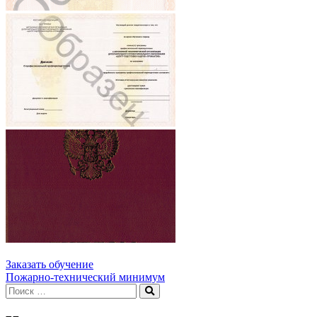
Заказать обучение
Навигация
Пожарно-технический минимум
Искать:
Поиск
по