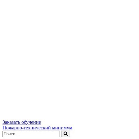
Заказать обучение
Навигация
Пожарно-технический минимум
Искать:
Поиск
по