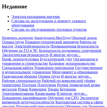
записям
Недавние
Электрогазосварщик-врезчик
Слесарь по эксплуатации и ремонту газового
оборудования
Слесарь по обслуживанию тепловых пунктов
Проверить лиценцию
Аккредитация МинТруда
Обратный звонок
Охрана труда
Пожарно-технический минимум
Работы на
высоте
Электробезопасность
Промышленная безопасность
Обучение по ГО и ЧС
Безопасность подъемных сооружений
Экологическая безопасность
И многие другие...
Проф. переподготовка
Бухгалтерский учет
Организация и
управление в строительстве
Кадровое делопроизводство
Социальная работа
Управление персоналом
Государственное
и муниципальное управление
Менеджмент в образовании
Гражданская оборона
Охрана труда
И многие другие...
Рабочие специальности
Рабочий по комплексной уборке
территории
Плотник
Плиточник
Резчик термической резки
металлов
Повар
Каменщик
Токарь
Бетонщик
Электромонтажник
Кровельщик
И многие другие...
Повышение квалификации
Обучение для СРО
Экспертиза
временной нетрудоспособности
Контрактная система в сфере
закупок
Противодействие коррупции
Обучение для Лицензии