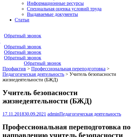
Информационные ресурсы
Специальная оценка условий труда
Выдаваемые документы
Статьи
Обратный звонок
к
Обратный звонок
Обратный звонок
Обратный звонок
Обратный звонок
Профактив
>
Профессиональная переподготовка
>
Педагогическая деятельность
>
Учитель безопасности
жизнедеятельности (БЖД)
Учитель безопасности
жизнедеятельности (БЖД)
17.11.2018
30.09.2021
admin
Педагогическая деятельность
Профессиональная переподготовка по
направлению учитель безопасности