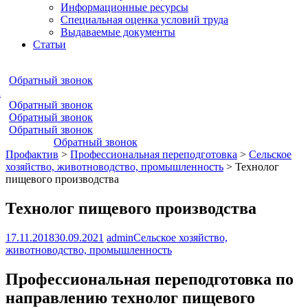
Информационные ресурсы
Специальная оценка условий труда
Выдаваемые документы
Статьи
Обратный звонок
к
Обратный звонок
Обратный звонок
Обратный звонок
Обратный звонок
Профактив
>
Профессиональная переподготовка
>
Сельское
хозяйство, животноводство, промышленность
>
Технолог
пищевого производства
Технолог пищевого производства
17.11.2018
30.09.2021
admin
Сельское хозяйство,
животноводство, промышленность
Профессиональная переподготовка по
направлению технолог пищевого