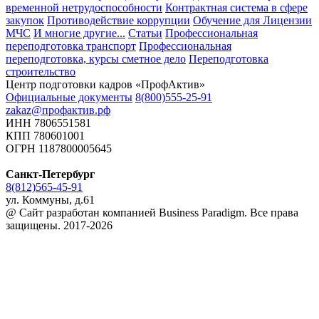
временной нетрудоспособности
Контрактная система в сфере
закупок
Противодействие коррупции
Обучение для Лицензии
МЧС
И многие другие...
Статьи
Профессиональная
переподготовка транспорт
Профессиональная
переподготовка, курсы сметное дело
Переподготовка
строительство
Центр подготовки кадров «ПрофАктив»
Официальные документы
8(800)555-25-91
zakaz@профактив.рф
ИНН 7806551581
КПП 780601001
ОГРН 1187800005645
Санкт-Петербург
8(812)565-45-91
ул. Коммуны, д.61
@ Сайт разработан компанией Business Paradigm. Все права
защищены. 2017-2026