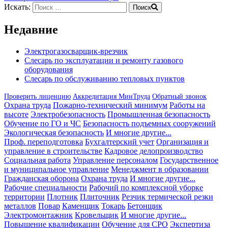
Искать:
Поиск
Недавние
Электрогазосварщик-врезчик
Слесарь по эксплуатации и ремонту газового
оборудования
Слесарь по обслуживанию тепловых пунктов
Проверить лиценцию
Аккредитация МинТруда
Обратный звонок
Охрана труда
Пожарно-технический минимум
Работы на
высоте
Электробезопасность
Промышленная безопасность
Обучение по ГО и ЧС
Безопасность подъемных сооружений
Экологическая безопасность
И многие другие...
Проф. переподготовка
Бухгалтерский учет
Организация и
управление в строительстве
Кадровое делопроизводство
Социальная работа
Управление персоналом
Государственное
и муниципальное управление
Менеджмент в образовании
Гражданская оборона
Охрана труда
И многие другие...
Рабочие специальности
Рабочий по комплексной уборке
территории
Плотник
Плиточник
Резчик термической резки
металлов
Повар
Каменщик
Токарь
Бетонщик
Электромонтажник
Кровельщик
И многие другие...
Повышение квалификации
Обучение для СРО
Экспертиза