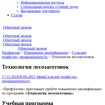
Информационные ресурсы
Специальная оценка условий труда
Выдаваемые документы
Статьи
Обратный звонок
к
Обратный звонок
Обратный звонок
Обратный звонок
Обратный звонок
Профактив
>
Повышение квалификации
>
Сельское
хозяйство, промышленность
>
Технология лесозаготовок
Технология лесозаготовок
17.11.2018
30.09.2021
admin
Сельское хозяйство,
промышленность
«ПрофАктив» приглашает пройти повышение квалификации
по программе
«Технология лесозаготовок»
.
Учебная программа