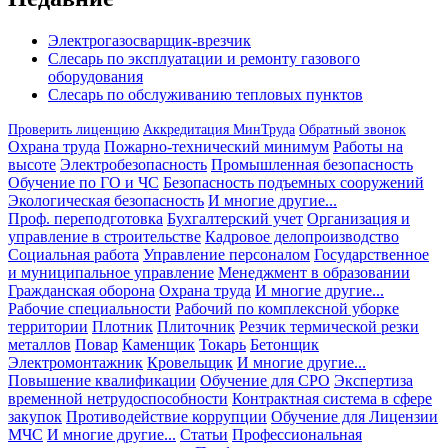
Электрогазосварщик-врезчик
Слесарь по эксплуатации и ремонту газового
оборудования
Слесарь по обслуживанию тепловых пунктов
Проверить лиценцию
Аккредитация МинТруда
Обратный звонок
Охрана труда
Пожарно-технический минимум
Работы на
высоте
Электробезопасность
Промышленная безопасность
Обучение по ГО и ЧС
Безопасность подъемных сооружений
Экологическая безопасность
И многие другие...
Проф. переподготовка
Бухгалтерский учет
Организация и
управление в строительстве
Кадровое делопроизводство
Социальная работа
Управление персоналом
Государственное
и муниципальное управление
Менеджмент в образовании
Гражданская оборона
Охрана труда
И многие другие...
Рабочие специальности
Рабочий по комплексной уборке
территории
Плотник
Плиточник
Резчик термической резки
металлов
Повар
Каменщик
Токарь
Бетонщик
Электромонтажник
Кровельщик
И многие другие...
Повышение квалификации
Обучение для СРО
Экспертиза
временной нетрудоспособности
Контрактная система в сфере
закупок
Противодействие коррупции
Обучение для Лицензии
МЧС
И многие другие...
Статьи
Профессиональная