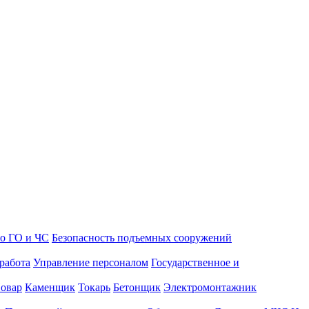
о ГО и ЧС
Безопасность подъемных сооружений
работа
Управление персоналом
Государственное и
овар
Каменщик
Токарь
Бетонщик
Электромонтажник