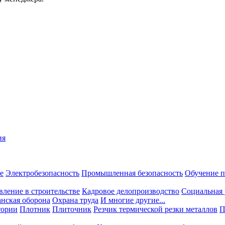
ия
е
Электробезопасность
Промышленная безопасность
Обучение п
вление в строительстве
Кадровое делопроизводство
Социальная 
нская оборона
Охрана труда
И многие другие...
тории
Плотник
Плиточник
Резчик термической резки металлов
П