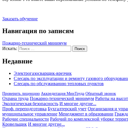
Заказать обучение
Навигация по записям
Пожарно-технический минимум
Искать:
Поиск
Недавние
Электрогазосварщик-врезчик
Слесарь по эксплуатации и ремонту газового оборудован
Слесарь по обслуживанию тепловых пунктов
Проверить лиценцию
Аккредитация МинТруда
Обратный звонок
Охрана труда
Пожарно-технический минимум
Работы на высот
Экологическая безопасность
И многие другие...
Проф. переподготовка
Бухгалтерский учет
Организация и упра
муниципальное управление
Менеджмент в образовании
Гражда
Рабочие специальности
Рабочий по комплексной уборке терри
Кровельщик
И многие другие...