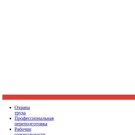
Ориентир охраны труда
Охрана
труда
Профессиональная
переподготовка
Рабочие
специальности