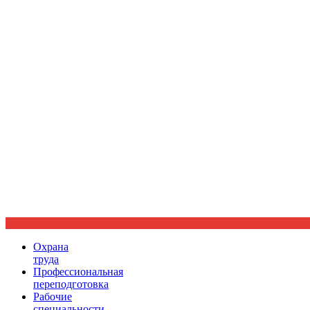
Ориентир охраны труда
Охрана
труда
Профессиональная
переподготовка
Рабочие
специальности