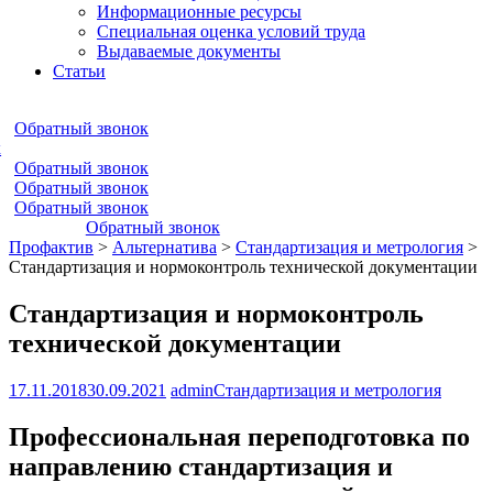
Информационные ресурсы
Специальная оценка условий труда
Выдаваемые документы
Статьи
Обратный звонок
к
Обратный звонок
Обратный звонок
Обратный звонок
Обратный звонок
Профактив
>
Альтернатива
>
Стандартизация и метрология
>
Стандартизация и нормоконтроль технической документации
Стандартизация и нормоконтроль
технической документации
17.11.2018
30.09.2021
admin
Стандартизация и метрология
Профессиональная переподготовка по
направлению стандартизация и