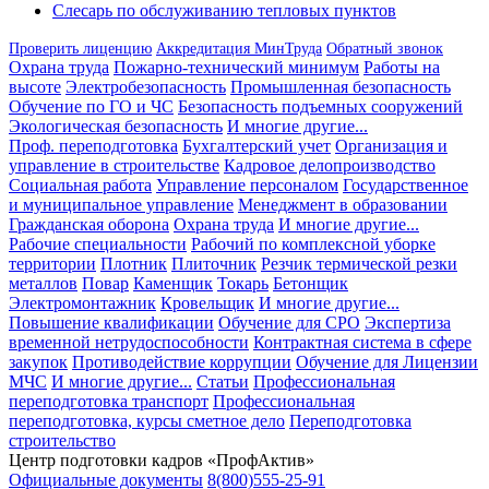
Слесарь по обслуживанию тепловых пунктов
Проверить лиценцию
Аккредитация МинТруда
Обратный звонок
Охрана труда
Пожарно-технический минимум
Работы на
высоте
Электробезопасность
Промышленная безопасность
Обучение по ГО и ЧС
Безопасность подъемных сооружений
Экологическая безопасность
И многие другие...
Проф. переподготовка
Бухгалтерский учет
Организация и
управление в строительстве
Кадровое делопроизводство
Социальная работа
Управление персоналом
Государственное
и муниципальное управление
Менеджмент в образовании
Гражданская оборона
Охрана труда
И многие другие...
Рабочие специальности
Рабочий по комплексной уборке
территории
Плотник
Плиточник
Резчик термической резки
металлов
Повар
Каменщик
Токарь
Бетонщик
Электромонтажник
Кровельщик
И многие другие...
Повышение квалификации
Обучение для СРО
Экспертиза
временной нетрудоспособности
Контрактная система в сфере
закупок
Противодействие коррупции
Обучение для Лицензии
МЧС
И многие другие...
Статьи
Профессиональная
переподготовка транспорт
Профессиональная
переподготовка, курсы сметное дело
Переподготовка
строительство
Центр подготовки кадров «ПрофАктив»
Официальные документы
8(800)555-25-91