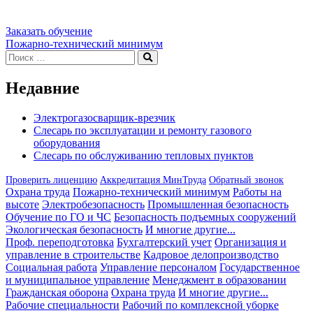
Заказать обучение
Навигация
Пожарно-технический минимум
Искать:
Поиск
по
записям
Недавние
Электрогазосварщик-врезчик
Слесарь по эксплуатации и ремонту газового
оборудования
Слесарь по обслуживанию тепловых пунктов
Проверить лиценцию
Аккредитация МинТруда
Обратный звонок
Охрана труда
Пожарно-технический минимум
Работы на
высоте
Электробезопасность
Промышленная безопасность
Обучение по ГО и ЧС
Безопасность подъемных сооружений
Экологическая безопасность
И многие другие...
Проф. переподготовка
Бухгалтерский учет
Организация и
управление в строительстве
Кадровое делопроизводство
Социальная работа
Управление персоналом
Государственное
и муниципальное управление
Менеджмент в образовании
Гражданская оборона
Охрана труда
И многие другие...
Рабочие специальности
Рабочий по комплексной уборке