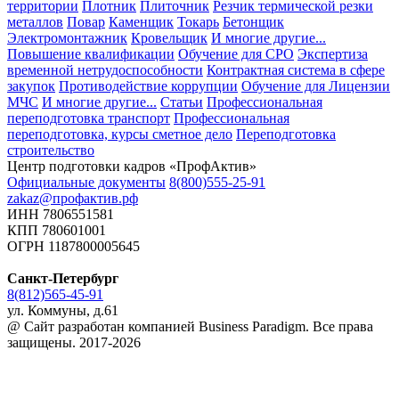
территории
Плотник
Плиточник
Резчик термической резки
металлов
Повар
Каменщик
Токарь
Бетонщик
Электромонтажник
Кровельщик
И многие другие...
Повышение квалификации
Обучение для СРО
Экспертиза
временной нетрудоспособности
Контрактная система в сфере
закупок
Противодействие коррупции
Обучение для Лицензии
МЧС
И многие другие...
Статьи
Профессиональная
переподготовка транспорт
Профессиональная
переподготовка, курсы сметное дело
Переподготовка
строительство
Центр подготовки кадров «ПрофАктив»
Официальные документы
8(800)555-25-91
zakaz@профактив.рф
ИНН 7806551581
КПП 780601001
ОГРН 1187800005645
Санкт-Петербург
8(812)565-45-91
ул. Коммуны, д.61
@ Сайт разработан компанией Business Paradigm. Все права
защищены. 2017-2026