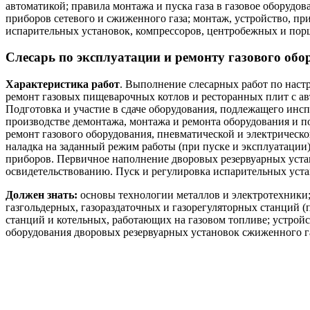
автоматикой; правила монтажа и пуска газа в газовое оборуд
приборов сетевого и сжиженного газа; монтаж, устройство, пр
испарительных установок, компрессоров, центробежных и порш
Слесарь по эксплуатации и ремонту газового обо
Характеристика работ
. Выполнение слесарных работ по наст
ремонт газовых пищеварочных котлов и ресторанных плит с ав
Подготовка и участие в сдаче оборудования, подлежащего инсп
производстве демонтажа, монтажа и ремонта оборудования и п
ремонт газового оборудования, пневматической и электричес
наладка на заданный режим работы (при пуске и эксплуатации
приборов. Первичное наполнение дворовых резервуарных уста
освидетельствованию. Пуск и регулировка испарительных уста
Должен знать:
основы технологии металлов и электротехники;
газгольдерных, газораздаточных и газорегуляторных станций (
станций и котельных, работающих на газовом топливе; устрой
оборудования дворовых резервуарных установок сжиженного га