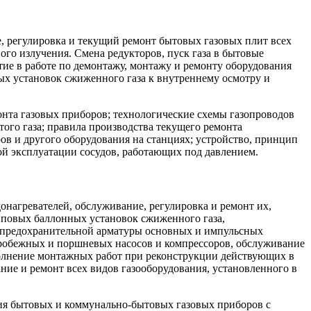
, регулировка и текущий ремонт бытовых газовых плит всех
го излучения. Смена редукторов, пуск газа в бытовые
ие в работе по демонтажу, монтажу и ремонту оборудования
вых установок сжиженного газа к внутреннему осмотру и
нта газовых приборов; технологические схемы газопроводов
ого газа; правила производства текущего ремонта
ов и другого оборудования на станциях; устройство, принцип
ой эксплуатации сосудов, работающих под давлением.
нагревателей, обслуживание, регулировка и ремонт их,
пповых баллонных установок сжиженного газа,
о-предохранительной арматуры основных и импульсных
тробежных и поршневых насосов и компрессоров, обслуживание
полнение монтажных работ при реконструкции действующих в
ние и ремонт всех видов газооборудования, установленного в
ия бытовых и коммунально-бытовых газовых приборов с