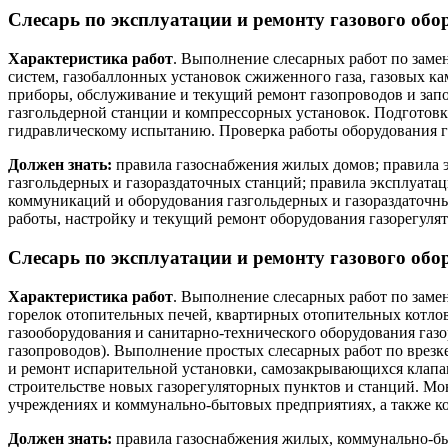
Слесарь по эксплуатации и ремонту газового обо
Характеристика работ
. Выполнение слесарных работ по заме
систем, газобаллонных установок сжиженного газа, газовых к
приборы, обслуживание и текущий ремонт газопроводов и запо
газгольдерной станции и компрессорных установок. Подготовк
гидравлическому испытанию. Проверка работы оборудования г
Должен знать:
правила газоснабжения жилых домов; правила э
газгольдерных и газораздаточных станций; правила эксплуатац
коммуникаций и оборудования газгольдерных и газораздаточны
работы, настройку и текущий ремонт оборудования газорегулят
Слесарь по эксплуатации и ремонту газового обо
Характеристика работ
. Выполнение слесарных работ по заме
горелок отопительных печей, квартирных отопительных котлов
газооборудования и санитарно-технического оборудования га
газопроводов). Выполнение простых слесарных работ по врезк
и ремонт испарительной установки, самозакрывающихся клапа
строительстве новых газорегуляторных пунктов и станций. Мо
учреждениях и коммунально-бытовых предприятиях, а также ко
Должен знать:
правила газоснабжения жилых, коммунально-бы