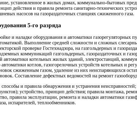
ование, установленное в жилых домах, коммунально-бытовых пре
инцип действия и правила ремонта санитарно-технических устро
невых насосов на газораздаточных станциях сжиженного газа.
рудования 5-го разряда
ройке и наладке оборудования и автоматики газорегуляторных п
томатикой. Выполнение средней сложности и сложных слесарных
екторской проверке Гостехнадзора, на газгольдерных и газоразд
одземных коммуникаций газгольдерных, газораздаточных и газор
кой автоматики котельных жилых зданий, электростанций, ком
) автоматики котлов, газогорелочных устройств котельных и ре
новок сжиженным газом, удаление из них неиспаряющихся остатк
новок. Составление дефектных ведомостей на ремонт газооборуд
 способы и правила обнаружения и устранения неисправностей;
пунктов); устройство, принцип действия; правила монтажа, рем
ство, правила эксплуатации, ремонта и наладки автоматики газ
за, испарителей, теплообменников.