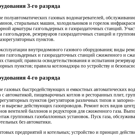
рудования 3-го разряда
не полуавтоматических газовых водонагревателей, обслуживание
аминов, стиральных машин, холодильников и горелок инфракрасно
рной арматуры газгольдерных и газораздаточных станций. Участ
а газгольдеров, резервуаров газораздаточных станций и группо
азорегуляторных пунктов.
ксплуатации внутридомового газового оборудования; виды ремо
ии газгольдерных и газораздаточных станций сжиженного и сжат
х станций; правила освидетельствования и испытания резервуар
орных пунктов; правила котлонадзора по устройству и безопасн
рудования 4-го разряда
не газовых быстродействующих и емкостных автоматических водо
 с автоматикой, пищеварочных котлов и ресторанных плит, гру
зорегуляторных пунктов (регуляторов различных типов и запорн
е и вырезке действующих газопроводов. Ремонт всех видов цен
нов вентилей баллонов и редукторов для сжиженного газа. Вы
нтаж групповых газобаллонных установок. Пуск газа, обслужива
тельных без автоматики.
товых предприятий и котельных; устройство и принцип действ