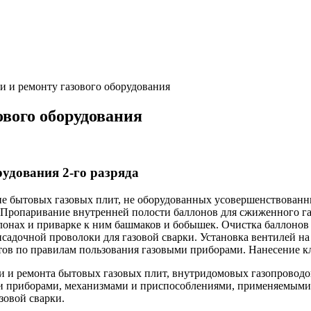
и и ремонту газового оборудования
ового оборудования
рудования 2-го разряда
ене бытовых газовых плит, не оборудованных усовершенствован
. Пропаривание внутренней полости баллонов для сжиженного г
лонах и приварке к ним башмаков и бобышек. Очистка баллонов 
исадочной проволоки для газовой сварки. Установка вентилей на
тов по правилам пользования газовыми приборами. Нанесение к
и и ремонта бытовых газовых плит, внутридомовых газопроводов
и приборами, механизмами и приспособлениями, применяемыми 
зовой сварки.