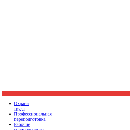
Ориентир охраны труда
Охрана
труда
Профессиональная
переподготовка
Рабочие
специальности