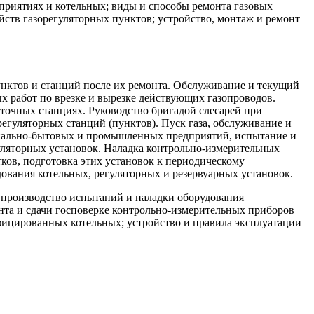
дприятиях и котельных; виды и способы ремонта газовых
йств газорегуляторных пунктов; устройство, монтаж и ремонт
унктов и станций после их ремонта. Обслуживание и текущий
 работ по врезке и вырезке действующих газопроводов.
аточных станциях. Руководство бригадой слесарей при
егуляторных станций (пунктов). Пуск газа, обслуживание и
мунально-бытовых и промышленных предприятий, испытание и
гуляторных установок. Наладка контрольно-измерительных
ов, подготовка этих установок к периодическому
ования котельных, регуляторных и резервуарных установок.
 производство испытаний и наладки оборудования
онта и сдачи госповерке контрольно-измерительных приборов
ифицированных котельных; устройство и правила эксплуатации