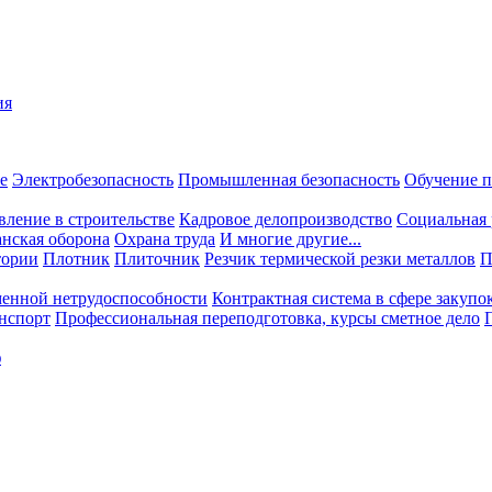
ия
е
Электробезопасность
Промышленная безопасность
Обучение п
вление в строительстве
Кадровое делопроизводство
Социальная 
нская оборона
Охрана труда
И многие другие...
тории
Плотник
Плиточник
Резчик термической резки металлов
П
менной нетрудоспособности
Контрактная система в сфере закупо
нспорт
Профессиональная переподготовка, курсы сметное дело
ф