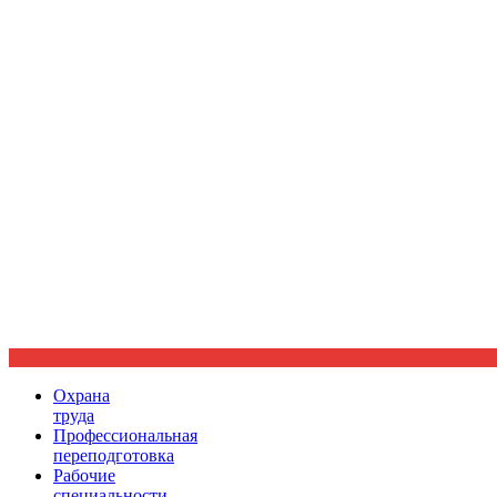
Ориентир охраны труда
Охрана
труда
Профессиональная
переподготовка
Рабочие
специальности