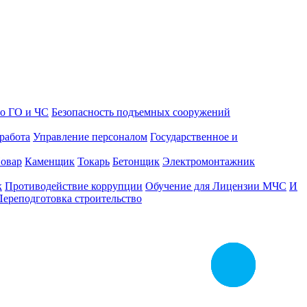
о ГО и ЧС
Безопасность подъемных сооружений
работа
Управление персоналом
Государственное и
овар
Каменщик
Токарь
Бетонщик
Электромонтажник
к
Противодействие коррупции
Обучение для Лицензии МЧС
И
Переподготовка строительство
Заказать
звонок