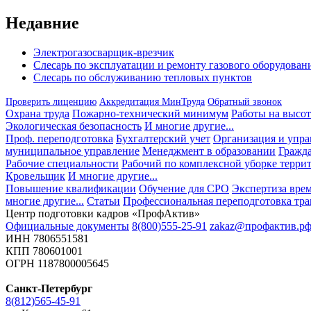
записям
Недавние
Электрогазосварщик-врезчик
Слесарь по эксплуатации и ремонту газового оборудован
Слесарь по обслуживанию тепловых пунктов
Проверить лиценцию
Аккредитация МинТруда
Обратный звонок
Охрана труда
Пожарно-технический минимум
Работы на высот
Экологическая безопасность
И многие другие...
Проф. переподготовка
Бухгалтерский учет
Организация и упра
муниципальное управление
Менеджмент в образовании
Гражда
Рабочие специальности
Рабочий по комплексной уборке терри
Кровельщик
И многие другие...
Повышение квалификации
Обучение для СРО
Экспертиза вре
многие другие...
Статьи
Профессиональная переподготовка тра
Центр подготовки кадров «ПрофАктив»
Официальные документы
8(800)555-25-91
zakaz@профактив.р
ИНН 7806551581
КПП 780601001
ОГРН 1187800005645
Санкт-Петербург
8(812)565-45-91