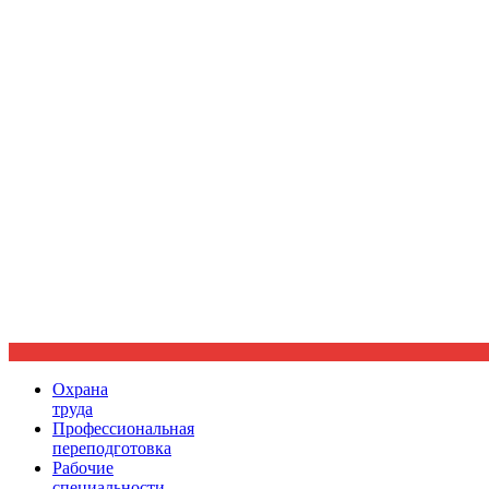
Ориентир охраны труда
Охрана
труда
Профессиональная
переподготовка
Рабочие
специальности