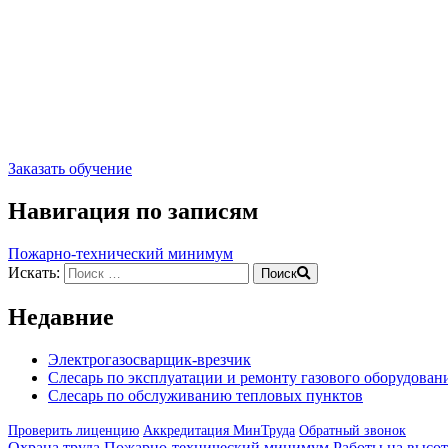
Заказать обучение
Навигация по записям
Пожарно-технический минимум
Искать:
Поиск
Недавние
Электрогазосварщик-врезчик
Слесарь по эксплуатации и ремонту газового оборудован
Слесарь по обслуживанию тепловых пунктов
Проверить лиценцию
Аккредитация МинТруда
Обратный звонок
Охрана труда
Пожарно-технический минимум
Работы на высот