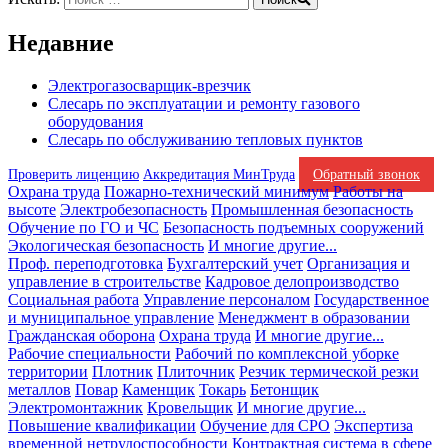
Недавние
Электрогазосварщик-врезчик
Слесарь по эксплуатации и ремонту газового
оборудования
Слесарь по обслуживанию тепловых пунктов
Проверить лиценцию
Аккредитация МинТруда
Обратный звонок
Охрана труда
Пожарно-технический минимум
Работы на
высоте
Электробезопасность
Промышленная безопасность
Обучение по ГО и ЧС
Безопасность подъемных сооружений
Экологическая безопасность
И многие другие...
Проф. переподготовка
Бухгалтерский учет
Организация и
управление в строительстве
Кадровое делопроизводство
Социальная работа
Управление персоналом
Государственное
и муниципальное управление
Менеджмент в образовании
Гражданская оборона
Охрана труда
И многие другие...
Рабочие специальности
Рабочий по комплексной уборке
территории
Плотник
Плиточник
Резчик термической резки
металлов
Повар
Каменщик
Токарь
Бетонщик
Электромонтажник
Кровельщик
И многие другие...
Повышение квалификации
Обучение для СРО
Экспертиза
временной нетрудоспособности
Контрактная система в сфере