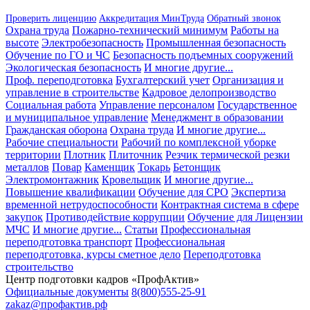
Проверить лиценцию
Аккредитация МинТруда
Обратный звонок
Охрана труда
Пожарно-технический минимум
Работы на
высоте
Электробезопасность
Промышленная безопасность
Обучение по ГО и ЧС
Безопасность подъемных сооружений
Экологическая безопасность
И многие другие...
Проф. переподготовка
Бухгалтерский учет
Организация и
управление в строительстве
Кадровое делопроизводство
Социальная работа
Управление персоналом
Государственное
и муниципальное управление
Менеджмент в образовании
Гражданская оборона
Охрана труда
И многие другие...
Рабочие специальности
Рабочий по комплексной уборке
территории
Плотник
Плиточник
Резчик термической резки
металлов
Повар
Каменщик
Токарь
Бетонщик
Электромонтажник
Кровельщик
И многие другие...
Повышение квалификации
Обучение для СРО
Экспертиза
временной нетрудоспособности
Контрактная система в сфере
закупок
Противодействие коррупции
Обучение для Лицензии
МЧС
И многие другие...
Статьи
Профессиональная
переподготовка транспорт
Профессиональная
переподготовка, курсы сметное дело
Переподготовка
строительство
Центр подготовки кадров «ПрофАктив»
Официальные документы
8(800)555-25-91
zakaz@профактив.рф