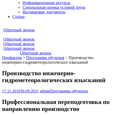
Информационные ресурсы
Специальная оценка условий труда
Выдаваемые документы
Статьи
Обратный звонок
к
Обратный звонок
Обратный звонок
Обратный звонок
Обратный звонок
Профактив
>
Программы обучения
>
Производство
инженерно-гидрометеорологических изысканий
Производство инженерно-
гидрометеорологических изысканий
17.11.2018
30.09.2021
admin
Программы обучения
Профессиональная переподготовка по
направлению производство