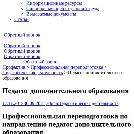
Информационные ресурсы
Специальная оценка условий труда
Выдаваемые документы
Статьи
Обратный звонок
к
Обратный звонок
Обратный звонок
Обратный звонок
Обратный звонок
Профактив
>
Профессиональная переподготовка
>
Педагогическая деятельность
>
Педагог дополнительного
образования
Педагог дополнительного образования
17.11.2018
30.09.2021
admin
Педагогическая деятельность
Профессиональная переподготовка по
направлению педагог дополнительного
образования