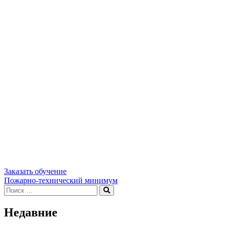
Заказать обучение
Навигация
Пожарно-технический минимум
Искать:
Поиск
по
записям
Недавние