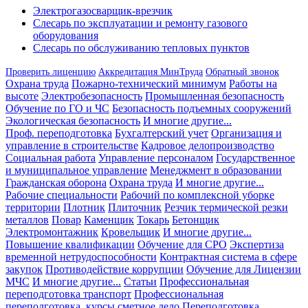
Электрогазосварщик-врезчик
Слесарь по эксплуатации и ремонту газового
оборудования
Слесарь по обслуживанию тепловых пунктов
Проверить лиценцию
Аккредитация МинТруда
Обратный звонок
Охрана труда
Пожарно-технический минимум
Работы на
высоте
Электробезопасность
Промышленная безопасность
Обучение по ГО и ЧС
Безопасность подъемных сооружений
Экологическая безопасность
И многие другие...
Проф. переподготовка
Бухгалтерский учет
Организация и
управление в строительстве
Кадровое делопроизводство
Социальная работа
Управление персоналом
Государственное
и муниципальное управление
Менеджмент в образовании
Гражданская оборона
Охрана труда
И многие другие...
Рабочие специальности
Рабочий по комплексной уборке
территории
Плотник
Плиточник
Резчик термической резки
металлов
Повар
Каменщик
Токарь
Бетонщик
Электромонтажник
Кровельщик
И многие другие...
Повышение квалификации
Обучение для СРО
Экспертиза
временной нетрудоспособности
Контрактная система в сфере
закупок
Противодействие коррупции
Обучение для Лицензии
МЧС
И многие другие...
Статьи
Профессиональная
переподготовка транспорт
Профессиональная
переподготовка, курсы сметное дело
Переподготовка