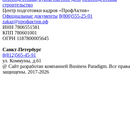
строительство
Центр подготовки кадров «ПрофАктив»
Официальные документы
8(800)555-25-91
zakaz@профактив.рф
ИНН 7806551581
КПП 780601001
ОГРН 1187800005645
Санкт-Петербург
8(812)565-45-91
ул. Коммуны, д.61
@ Сайт разработан компанией Business Paradigm. Все права
защищены. 2017-2026