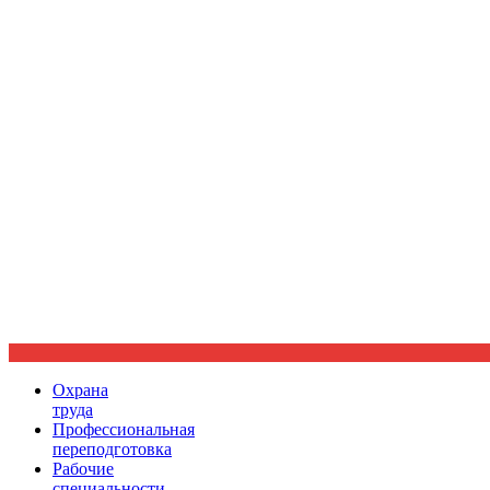
Ориентир охраны труда
Охрана
труда
Профессиональная
переподготовка
Рабочие
специальности