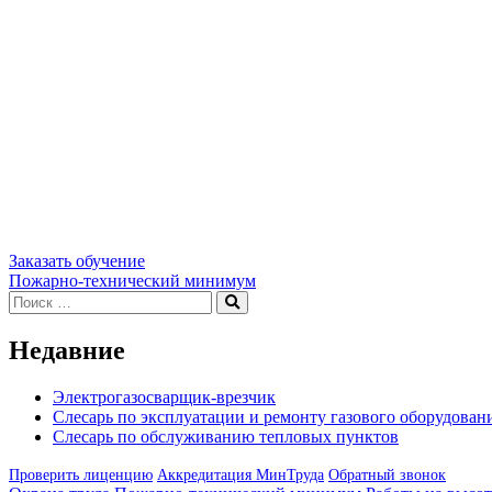
Заказать обучение
Навигация
Пожарно-технический минимум
Искать:
Поиск
по
записям
Недавние
Электрогазосварщик-врезчик
Слесарь по эксплуатации и ремонту газового оборудован
Слесарь по обслуживанию тепловых пунктов
Проверить лиценцию
Аккредитация МинТруда
Обратный звонок