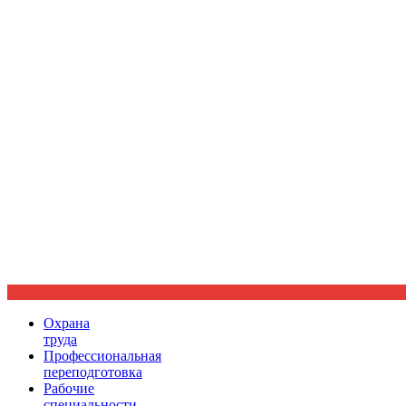
Ориентир охраны труда
Охрана
труда
Профессиональная
переподготовка
Рабочие
специальности