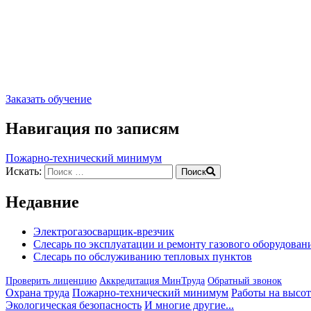
Заказать обучение
Навигация по записям
Пожарно-технический минимум
Искать:
Поиск
Недавние
Электрогазосварщик-врезчик
Слесарь по эксплуатации и ремонту газового оборудован
Слесарь по обслуживанию тепловых пунктов
Проверить лиценцию
Аккредитация МинТруда
Обратный звонок
Охрана труда
Пожарно-технический минимум
Работы на высот
Экологическая безопасность
И многие другие...