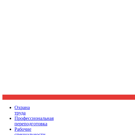
Ориентир охраны труда
Охрана
труда
Профессиональная
переподготовка
Рабочие
специальности