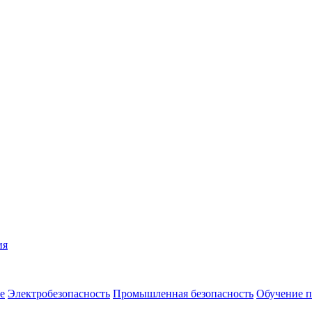
ия
е
Электробезопасность
Промышленная безопасность
Обучение п