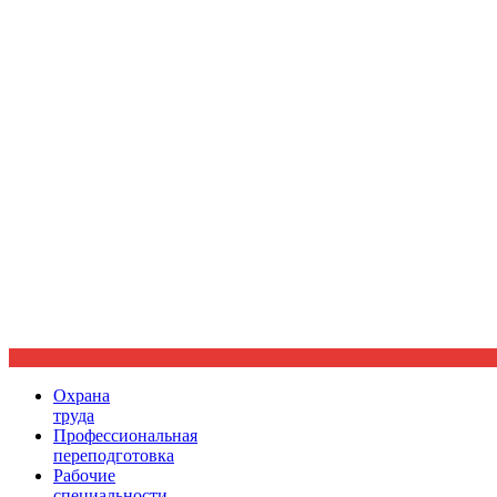
Ориентир охраны труда
Охрана
труда
Профессиональная
переподготовка
Рабочие
специальности