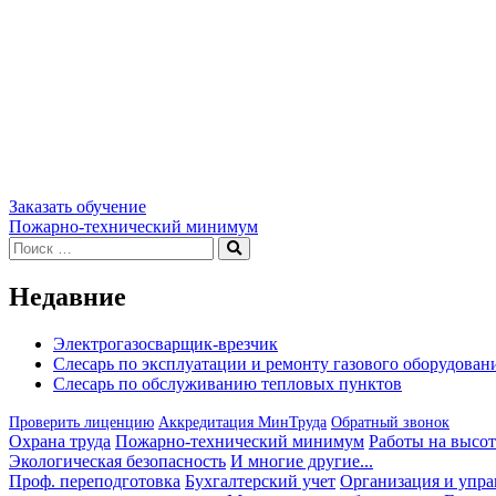
Заказать обучение
Навигация
Пожарно-технический минимум
Искать:
Поиск
по
записям
Недавние
Электрогазосварщик-врезчик
Слесарь по эксплуатации и ремонту газового оборудован
Слесарь по обслуживанию тепловых пунктов
Проверить лиценцию
Аккредитация МинТруда
Обратный звонок
Охрана труда
Пожарно-технический минимум
Работы на высот
Экологическая безопасность
И многие другие...
Проф. переподготовка
Бухгалтерский учет
Организация и упра