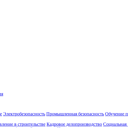
ия
е
Электробезопасность
Промышленная безопасность
Обучение п
вление в строительстве
Кадровое делопроизводство
Социальная 