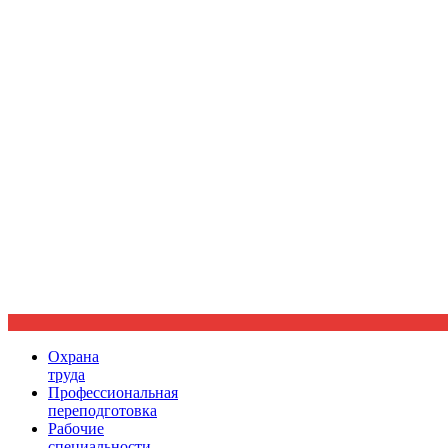
Ориентир охраны труда
Охрана
труда
Профессиональная
переподготовка
Рабочие
специальности