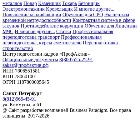
металлов
Повар
Каменщик
Токарь
Бетонщик
Электромонтажник
Кровельщик
И многие другие...
Повышение квалификации
Обучение для СРО
Экспертиза
временной нетрудоспособности
Контрактная система в сфере
закупок
Противодействие коррупции
Обучение для Лицензии
МЧС
И многие другие...
Статьи
Профессиональная
переподготовка транспорт
Профессиональная
переподготовка, курсы сметное дело
Переподготовка
строительство
Центр подготовки кадров «ПрофАктив»
Официальные документы
8(800)555-25-91
zakaz@профактив.рф
ИНН 7806551581
КПП 780601001
ОГРН 1187800005645
Санкт-Петербург
8(812)565-45-91
ул. Коммуны, д.61
@ Сайт разработан компанией Business Paradigm. Все права
защищены. 2017-2026