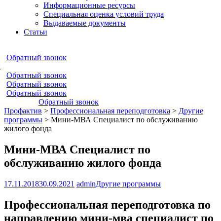
Информационные ресурсы
Специальная оценка условий труда
Выдаваемые документы
Статьи
Обратный звонок
к
Обратный звонок
Обратный звонок
Обратный звонок
Обратный звонок
Профактив
>
Профессиональная переподготовка
>
Другие
программы
>
Мини-МВА Специалист по обслуживанию
жилого фонда
Мини-МВА Специалист по
обслуживанию жилого фонда
17.11.2018
30.09.2021
admin
Другие программы
Профессиональная переподготовка по
направлению мини-мва специалист по