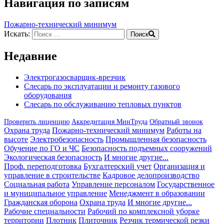
Навигация по записям
Пожарно-технический минимум
Искать:
Поиск
Недавние
Электрогазосварщик-врезчик
Слесарь по эксплуатации и ремонту газового
оборудования
Слесарь по обслуживанию тепловых пунктов
Проверить лиценцию
Аккредитация МинТруда
Обратный звонок
Охрана труда
Пожарно-технический минимум
Работы на
высоте
Электробезопасность
Промышленная безопасность
Обучение по ГО и ЧС
Безопасность подъемных сооружений
Экологическая безопасность
И многие другие...
Проф. переподготовка
Бухгалтерский учет
Организация и
управление в строительстве
Кадровое делопроизводство
Социальная работа
Управление персоналом
Государственное
и муниципальное управление
Менеджмент в образовании
Гражданская оборона
Охрана труда
И многие другие...
Рабочие специальности
Рабочий по комплексной уборке
территории
Плотник
Плиточник
Резчик термической резки