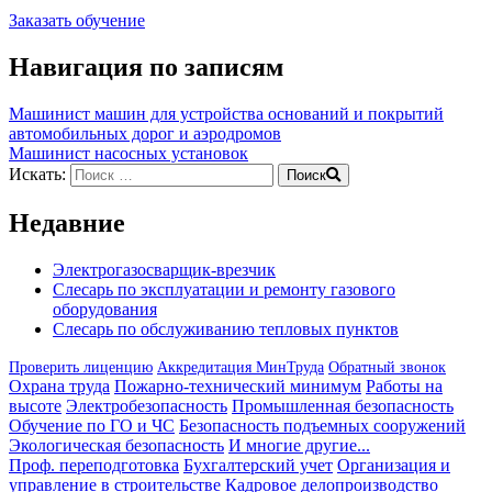
Заказать обучение
Навигация по записям
Машинист машин для устройства оснований и покрытий
автомобильных дорог и аэродромов
Машинист насосных установок
Искать:
Поиск
Недавние
Электрогазосварщик-врезчик
Слесарь по эксплуатации и ремонту газового
оборудования
Слесарь по обслуживанию тепловых пунктов
Проверить лиценцию
Аккредитация МинТруда
Обратный звонок
Охрана труда
Пожарно-технический минимум
Работы на
высоте
Электробезопасность
Промышленная безопасность
Обучение по ГО и ЧС
Безопасность подъемных сооружений
Экологическая безопасность
И многие другие...
Проф. переподготовка
Бухгалтерский учет
Организация и
управление в строительстве
Кадровое делопроизводство