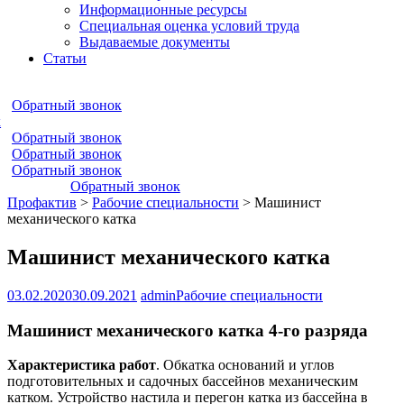
Информационные ресурсы
Специальная оценка условий труда
Выдаваемые документы
Статьи
Обратный звонок
к
Обратный звонок
Обратный звонок
Обратный звонок
Обратный звонок
Профактив
>
Рабочие специальности
>
Машинист
механического катка
Машинист механического катка
03.02.2020
30.09.2021
admin
Рабочие специальности
Машинист механического катка 4-го разряда
Характеристика работ
. Обкатка оснований и углов
подготовительных и садочных бассейнов механическим
катком. Устройство настила и перегон катка из бассейна в