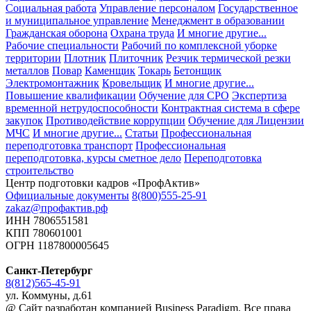
Социальная работа
Управление персоналом
Государственное
и муниципальное управление
Менеджмент в образовании
Гражданская оборона
Охрана труда
И многие другие...
Рабочие специальности
Рабочий по комплексной уборке
территории
Плотник
Плиточник
Резчик термической резки
металлов
Повар
Каменщик
Токарь
Бетонщик
Электромонтажник
Кровельщик
И многие другие...
Повышение квалификации
Обучение для СРО
Экспертиза
временной нетрудоспособности
Контрактная система в сфере
закупок
Противодействие коррупции
Обучение для Лицензии
МЧС
И многие другие...
Статьи
Профессиональная
переподготовка транспорт
Профессиональная
переподготовка, курсы сметное дело
Переподготовка
строительство
Центр подготовки кадров «ПрофАктив»
Официальные документы
8(800)555-25-91
zakaz@профактив.рф
ИНН 7806551581
КПП 780601001
ОГРН 1187800005645
Санкт-Петербург
8(812)565-45-91
ул. Коммуны, д.61
@ Сайт разработан компанией Business Paradigm. Все права