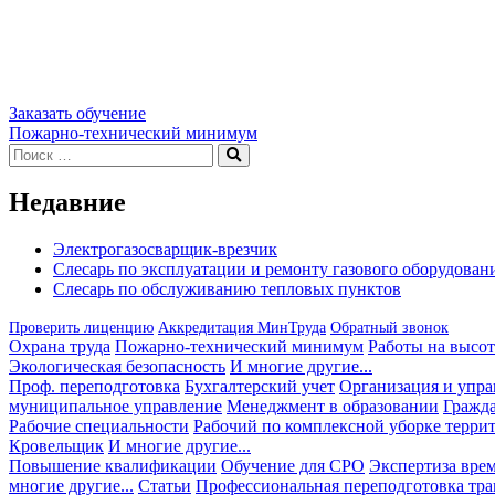
Заказать обучение
Навигация
Пожарно-технический минимум
Искать:
Поиск
по
записям
Недавние
Электрогазосварщик-врезчик
Слесарь по эксплуатации и ремонту газового оборудован
Слесарь по обслуживанию тепловых пунктов
Проверить лиценцию
Аккредитация МинТруда
Обратный звонок
Охрана труда
Пожарно-технический минимум
Работы на высот
Экологическая безопасность
И многие другие...
Проф. переподготовка
Бухгалтерский учет
Организация и упра
муниципальное управление
Менеджмент в образовании
Гражда
Рабочие специальности
Рабочий по комплексной уборке терри
Кровельщик
И многие другие...
Повышение квалификации
Обучение для СРО
Экспертиза вре
многие другие...
Статьи
Профессиональная переподготовка тра