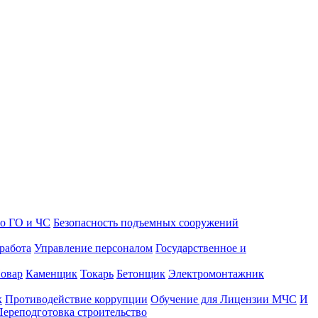
о ГО и ЧС
Безопасность подъемных сооружений
работа
Управление персоналом
Государственное и
овар
Каменщик
Токарь
Бетонщик
Электромонтажник
к
Противодействие коррупции
Обучение для Лицензии МЧС
И
Переподготовка строительство