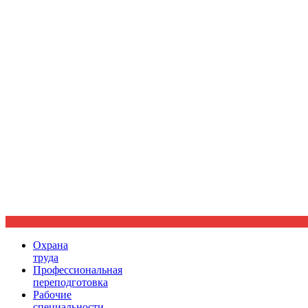
Ориентир охраны труда
Охрана
труда
Профессиональная
переподготовка
Рабочие
специальности