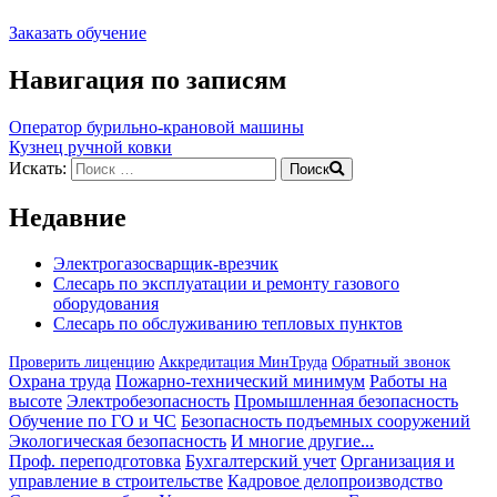
Заказать обучение
Навигация по записям
Оператор бурильно-крановой машины
Кузнец ручной ковки
Искать:
Поиск
Недавние
Электрогазосварщик-врезчик
Слесарь по эксплуатации и ремонту газового
оборудования
Слесарь по обслуживанию тепловых пунктов
Проверить лиценцию
Аккредитация МинТруда
Обратный звонок
Охрана труда
Пожарно-технический минимум
Работы на
высоте
Электробезопасность
Промышленная безопасность
Обучение по ГО и ЧС
Безопасность подъемных сооружений
Экологическая безопасность
И многие другие...
Проф. переподготовка
Бухгалтерский учет
Организация и
управление в строительстве
Кадровое делопроизводство