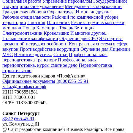
Социальная работа
Управление персоналом
Государственное
и муниципальное управление
Менеджмент в образовании
Гражданская оборона
Охрана труда
И многие другие...
Рабочие специальности
Рабочий по комплексной уборке
территории
Плотник
Плиточник
Резчик термической резки
металлов
Повар
Каменщик
Токарь
Бетонщик
Электромонтажник
Кровельщик
И многие другие...
Повышение квалификации
Обучение для СРО
Экспертиза
временной нетрудоспособности
Контрактная система в сфере
закупок
Противодействие коррупции
Обучение для Лицензии
МЧС
И многие другие...
Статьи
Профессиональная
переподготовка транспорт
Профессиональная
переподготовка, курсы сметное дело
Переподготовка
строительство
Центр подготовки кадров «ПрофАктив»
Официальные документы
8(800)555-25-91
zakaz@профактив.рф
ИНН 7806551581
КПП 780601001
ОГРН 1187800005645
Санкт-Петербург
8(812)565-45-91
ул. Коммуны, д.61
@ Сайт разработан компанией Business Paradigm. Все права