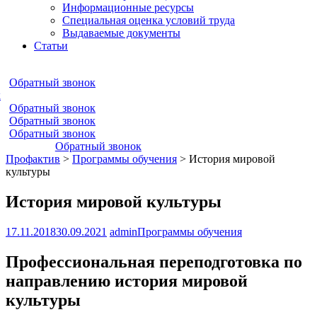
Информационные ресурсы
Специальная оценка условий труда
Выдаваемые документы
Статьи
Обратный звонок
к
Обратный звонок
Обратный звонок
Обратный звонок
Обратный звонок
Профактив
>
Программы обучения
>
История мировой
культуры
История мировой культуры
17.11.2018
30.09.2021
admin
Программы обучения
Профессиональная переподготовка по
направлению история мировой
культуры