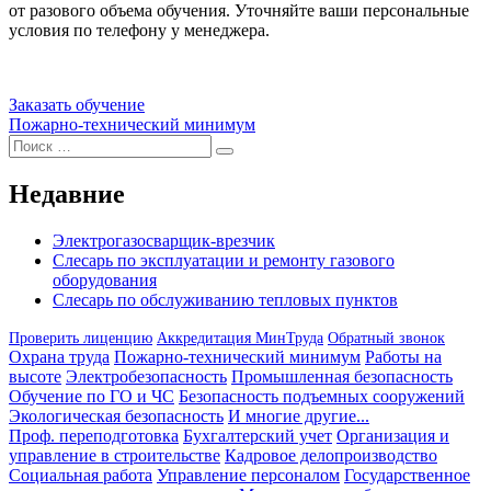
от разового объема обучения. Уточняйте ваши персональные
условия по телефону у менеджера.
Заказать обучение
Навигация
Пожарно-технический минимум
Искать:
по
Поиск
записям
Недавние
Электрогазосварщик-врезчик
Слесарь по эксплуатации и ремонту газового
оборудования
Слесарь по обслуживанию тепловых пунктов
Проверить лиценцию
Аккредитация МинТруда
Обратный звонок
Охрана труда
Пожарно-технический минимум
Работы на
высоте
Электробезопасность
Промышленная безопасность
Обучение по ГО и ЧС
Безопасность подъемных сооружений
Экологическая безопасность
И многие другие...
Проф. переподготовка
Бухгалтерский учет
Организация и
управление в строительстве
Кадровое делопроизводство
Социальная работа
Управление персоналом
Государственное