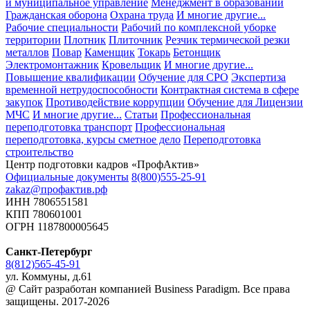
и муниципальное управление
Менеджмент в образовании
Гражданская оборона
Охрана труда
И многие другие...
Рабочие специальности
Рабочий по комплексной уборке
территории
Плотник
Плиточник
Резчик термической резки
металлов
Повар
Каменщик
Токарь
Бетонщик
Электромонтажник
Кровельщик
И многие другие...
Повышение квалификации
Обучение для СРО
Экспертиза
временной нетрудоспособности
Контрактная система в сфере
закупок
Противодействие коррупции
Обучение для Лицензии
МЧС
И многие другие...
Статьи
Профессиональная
переподготовка транспорт
Профессиональная
переподготовка, курсы сметное дело
Переподготовка
строительство
Центр подготовки кадров «ПрофАктив»
Официальные документы
8(800)555-25-91
zakaz@профактив.рф
ИНН 7806551581
КПП 780601001
ОГРН 1187800005645
Санкт-Петербург
8(812)565-45-91
ул. Коммуны, д.61
@ Сайт разработан компанией Business Paradigm. Все права
защищены. 2017-2026