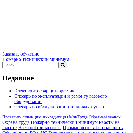
Заказать обучение
Навигация
Пожарно-технический минимум
Искать:
Поиск
по
записям
Недавние
Электрогазосварщик-врезчик
Слесарь по эксплуатации и ремонту газового
оборудования
Слесарь по обслуживанию тепловых пунктов
Проверить лиценцию
Аккредитация МинТруда
Обратный звонок
Охрана труда
Пожарно-технический минимум
Работы на
высоте
Электробезопасность
Промышленная безопасность
Обучение по ГО и ЧС
Безопасность подъемных сооружений