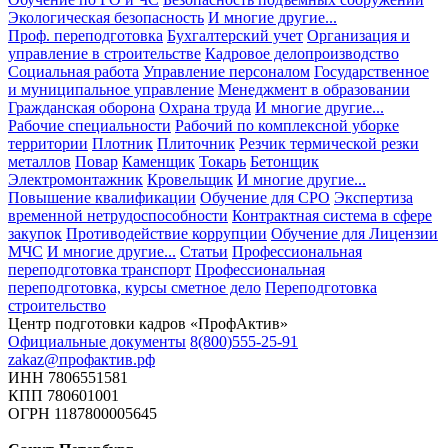
Экологическая безопасность
И многие другие...
Проф. переподготовка
Бухгалтерский учет
Организация и
управление в строительстве
Кадровое делопроизводство
Социальная работа
Управление персоналом
Государственное
и муниципальное управление
Менеджмент в образовании
Гражданская оборона
Охрана труда
И многие другие...
Рабочие специальности
Рабочий по комплексной уборке
территории
Плотник
Плиточник
Резчик термической резки
металлов
Повар
Каменщик
Токарь
Бетонщик
Электромонтажник
Кровельщик
И многие другие...
Повышение квалификации
Обучение для СРО
Экспертиза
временной нетрудоспособности
Контрактная система в сфере
закупок
Противодействие коррупции
Обучение для Лицензии
МЧС
И многие другие...
Статьи
Профессиональная
переподготовка транспорт
Профессиональная
переподготовка, курсы сметное дело
Переподготовка
строительство
Центр подготовки кадров «ПрофАктив»
Официальные документы
8(800)555-25-91
zakaz@профактив.рф
ИНН 7806551581
КПП 780601001
ОГРН 1187800005645