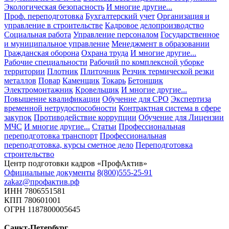
Экологическая безопасность
И многие другие...
Проф. переподготовка
Бухгалтерский учет
Организация и
управление в строительстве
Кадровое делопроизводство
Социальная работа
Управление персоналом
Государственное
и муниципальное управление
Менеджмент в образовании
Гражданская оборона
Охрана труда
И многие другие...
Рабочие специальности
Рабочий по комплексной уборке
территории
Плотник
Плиточник
Резчик термической резки
металлов
Повар
Каменщик
Токарь
Бетонщик
Электромонтажник
Кровельщик
И многие другие...
Повышение квалификации
Обучение для СРО
Экспертиза
временной нетрудоспособности
Контрактная система в сфере
закупок
Противодействие коррупции
Обучение для Лицензии
МЧС
И многие другие...
Статьи
Профессиональная
переподготовка транспорт
Профессиональная
переподготовка, курсы сметное дело
Переподготовка
строительство
Центр подготовки кадров «ПрофАктив»
Официальные документы
8(800)555-25-91
zakaz@профактив.рф
ИНН 7806551581
КПП 780601001
ОГРН 1187800005645
Санкт-Петербург