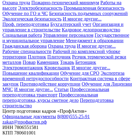
Охрана труда
Пожарно-технический минимум
Работы на
высоте
Электробезопасность
Промышленная безопасность
Обучение по ГО и ЧС
Безопасность подъемных сооружений
Экологическая безопасность
И многие другие...
Проф. переподготовка
Бухгалтерский учет
Организация и
управление в строительстве
Кадровое делопроизводство
Социальная работа
Управление персоналом
Государственное
и муниципальное управление
Менеджмент в образовании
Гражданская оборона
Охрана труда
И многие другие...
Рабочие специальности
Рабочий по комплексной уборке
территории
Плотник
Плиточник
Резчик термической резки
металлов
Повар
Каменщик
Токарь
Бетонщик
Электромонтажник
Кровельщик
И многие другие...
Повышение квалификации
Обучение для СРО
Экспертиза
временной нетрудоспособности
Контрактная система в сфере
закупок
Противодействие коррупции
Обучение для Лицензии
МЧС
И многие другие...
Статьи
Профессиональная
переподготовка транспорт
Профессиональная
переподготовка, курсы сметное дело
Переподготовка
строительство
Центр подготовки кадров «ПрофАктив»
Официальные документы
8(800)555-25-91
zakaz@профактив.рф
ИНН 7806551581
КПП 780601001