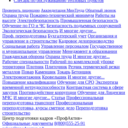
Слесарь по обслуживанию тепловых пунктов
Проверить лиценцию
Аккредитация МинТруда
Обратный звонок
Охрана труда
Пожарно-технический минимум
Работы на
высоте
Электробезопасность
Промышленная безопасность
Обучение по ГО и ЧС
Безопасность подъемных сооружений
Экологическая безопасность
И многие другие...
Проф. переподготовка
Бухгалтерский учет
Организация и
управление в строительстве
Кадровое делопроизводство
Социальная работа
Управление персоналом
Государственное
и муниципальное управление
Менеджмент в образовании
Гражданская оборона
Охрана труда
И многие другие...
Рабочие специальности
Рабочий по комплексной уборке
территории
Плотник
Плиточник
Резчик термической резки
металлов
Повар
Каменщик
Токарь
Бетонщик
Электромонтажник
Кровельщик
И многие другие...
Повышение квалификации
Обучение для СРО
Экспертиза
временной нетрудоспособности
Контрактная система в сфере
закупок
Противодействие коррупции
Обучение для Лицензии
МЧС
И многие другие...
Статьи
Профессиональная
переподготовка транспорт
Профессиональная
переподготовка, курсы сметное дело
Переподготовка
строительство
Центр подготовки кадров «ПрофАктив»
Официальные документы
8(800)555-25-91