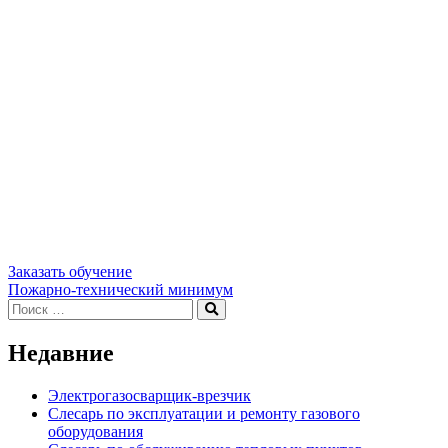
Заказать обучение
Навигация
Пожарно-технический минимум
Искать:
Поиск
по
записям
Недавние
Электрогазосварщик-врезчик
Слесарь по эксплуатации и ремонту газового
оборудования