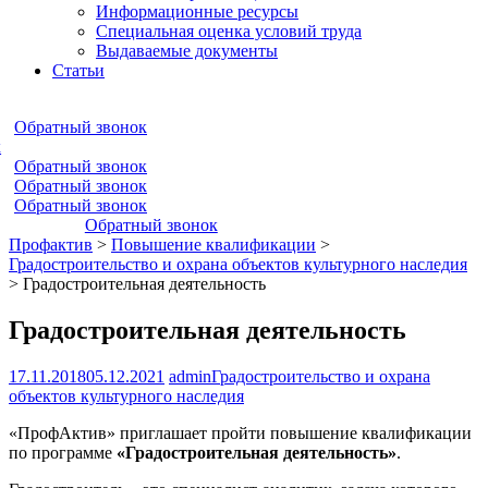
Информационные ресурсы
Специальная оценка условий труда
Выдаваемые документы
Статьи
Обратный звонок
к
Обратный звонок
Обратный звонок
Обратный звонок
Обратный звонок
Профактив
>
Повышение квалификации
>
Градостроительство и охрана объектов культурного наследия
>
Градостроительная деятельность
Градостроительная деятельность
17.11.2018
05.12.2021
admin
Градостроительство и охрана
объектов культурного наследия
«ПрофАктив» приглашает пройти повышение квалификации
по программе
«Градостроительная деятельность»
.