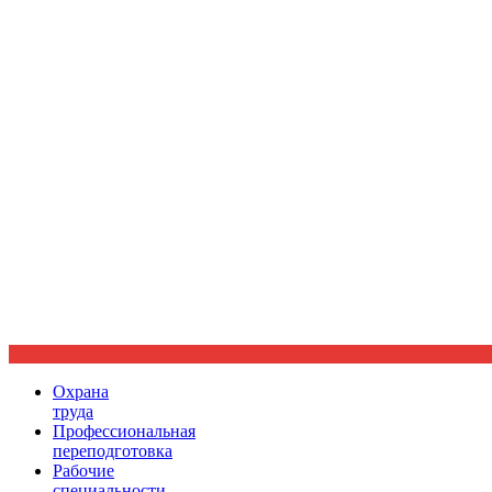
Ориентир охраны труда
Охрана
труда
Профессиональная
переподготовка
Рабочие
специальности