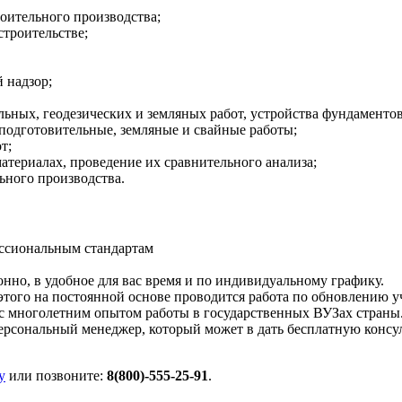
оительного производства;
троительстве;
 надзор;
льных, геодезических и земляных работ, устройства фундаменто
подготовительные, земляные и свайные работы;
т;
териалах, проведение их сравнительного анализа;
ьного производства.
ссиональным стандартам
но, в удобное для вас время и по индивидуальному графику.
того на постоянной основе проводится работа по обновлению у
 с многолетним опытом работы в государственных ВУЗах страны
рсональный менеджер, который может в дать бесплатную консул
у
или позвоните:
8(800)-555-25-91
.