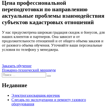
Цена профессиональной
переподготовки по направлению
актуальные проблемы взаимодействия
субъектов кадастровых отношений
У нас предусмотрена широкая градация скидок и бонусов, для
наших клиентов и партнеров. Она зависит и от
продолжительности отношений и от общего объема заказов и
от разового объема обучения. Уточняйте ваши персональные
условия по телефону у менеджера.
Заказать обучение
Навигация
Пожарно-технический минимум
Искать:
по
Поиск
записям
Недавние
Электрогазосварщик-врезчик
Слесарь по эксплуатации и ремонту газового
оборудования