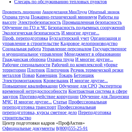
Слесарь по обслуживанию тепловых пунктов
Проверить лиценцию
Аккредитация МинТруда
Обратный звонок
Охрана труда
Пожарно-технический минимум
Работы на
высоте
Электробезопасность
Промышленная безопасность
Обучение по ГО и ЧС
Безопасность подъемных сооружений
Экологическая безопасность
И многие другие...
Проф. переподготовка
Бухгалтерский учет
Организация и
управление в строительстве
Кадровое делопроизводство
Социальная работа
Управление персоналом
Государственное
и муниципальное управление
Менеджмент в образовании
Гражданская оборона
Охрана труда
И многие другие...
Рабочие специальности
Рабочий по комплексной уборке
территории
Плотник
Плиточник
Резчик термической резки
металлов
Повар
Каменщик
Токарь
Бетонщик
Электромонтажник
Кровельщик
И многие другие...
Повышение квалификации
Обучение для СРО
Экспертиза
временной нетрудоспособности
Контрактная система в сфере
закупок
Противодействие коррупции
Обучение для Лицензии
МЧС
И многие другие...
Статьи
Профессиональная
переподготовка транспорт
Профессиональная
переподготовка, курсы сметное дело
Переподготовка
строительство
Центр подготовки кадров «ПрофАктив»
Официальные документы
8(800)555-25-91