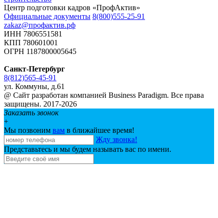
Центр подготовки кадров «ПрофАктив»
Официальные документы
8(800)555-25-91
zakaz@профактив.рф
ИНН 7806551581
КПП 780601001
ОГРН 1187800005645
Санкт-Петербург
8(812)565-45-91
ул. Коммуны, д.61
@ Сайт разработан компанией Business Paradigm. Все права
защищены. 2017-2026
Заказать звонок
+
Мы позвоним
вам
в ближайшее время!
Жду звонка!
Представьтесь и мы будем называть вас по имени.