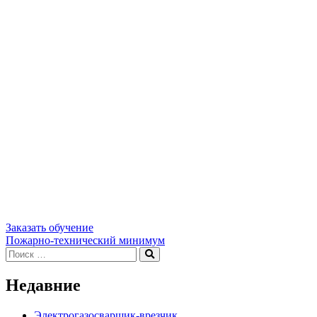
Заказать обучение
Навигация
Пожарно-технический минимум
Искать:
Поиск
по
записям
Недавние
Электрогазосварщик-врезчик