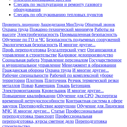
Слесарь по эксплуатации и ремонту газового
оборудования
Слесарь по обслуживанию тепловых пунктов
Проверить лиценцию
Аккредитация МинТруда
Обратный звонок
Охрана труда
Пожарно-технический минимум
Работы на
высоте
Электробезопасность
Промышленная безопасность
Обучение по ГО и ЧС
Безопасность подъемных сооружений
Экологическая безопасность
И многие другие...
Проф. переподготовка
Бухгалтерский учет
Организация и
управление в строительстве
Кадровое делопроизводство
Социальная работа
Управление персоналом
Государственное
и муниципальное управление
Менеджмент в образовании
Гражданская оборона
Охрана труда
И многие другие...
Рабочие специальности
Рабочий по комплексной уборке
территории
Плотник
Плиточник
Резчик термической резки
металлов
Повар
Каменщик
Токарь
Бетонщик
Электромонтажник
Кровельщик
И многие другие...
Повышение квалификации
Обучение для СРО
Экспертиза
временной нетрудоспособности
Контрактная система в сфере
закупок
Противодействие коррупции
Обучение для Лицензии
МЧС
И многие другие...
Статьи
Профессиональная
переподготовка транспорт
Профессиональная
переподготовка, курсы сметное дело
Переподготовка
строительство