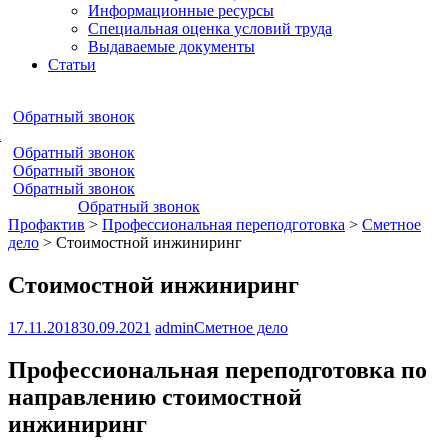
Информационные ресурсы
Специальная оценка условий труда
Выдаваемые документы
Статьи
Обратный звонок
к
Обратный звонок
Обратный звонок
Обратный звонок
Обратный звонок
Профактив
>
Профессиональная переподготовка
>
Сметное
дело
>
Стоимостной инжиниринг
Стоимостной инжиниринг
17.11.2018
30.09.2021
admin
Сметное дело
Профессиональная переподготовка по
направлению стоимостной
инжиниринг