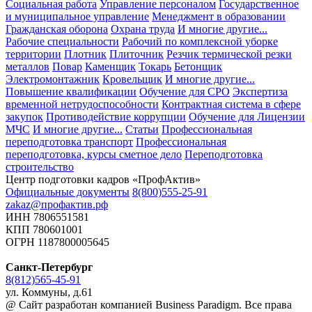
Социальная работа
Управление персоналом
Государственное
и муниципальное управление
Менеджмент в образовании
Гражданская оборона
Охрана труда
И многие другие...
Рабочие специальности
Рабочий по комплексной уборке
территории
Плотник
Плиточник
Резчик термической резки
металлов
Повар
Каменщик
Токарь
Бетонщик
Электромонтажник
Кровельщик
И многие другие...
Повышение квалификации
Обучение для СРО
Экспертиза
временной нетрудоспособности
Контрактная система в сфере
закупок
Противодействие коррупции
Обучение для Лицензии
МЧС
И многие другие...
Статьи
Профессиональная
переподготовка транспорт
Профессиональная
переподготовка, курсы сметное дело
Переподготовка
строительство
Центр подготовки кадров «ПрофАктив»
Официальные документы
8(800)555-25-91
zakaz@профактив.рф
ИНН 7806551581
КПП 780601001
ОГРН 1187800005645
Санкт-Петербург
8(812)565-45-91
ул. Коммуны, д.61
@ Сайт разработан компанией Business Paradigm. Все права