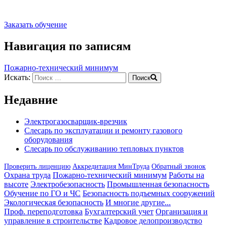
Заказать обучение
Навигация по записям
Пожарно-технический минимум
Искать:
Поиск
Недавние
Электрогазосварщик-врезчик
Слесарь по эксплуатации и ремонту газового
оборудования
Слесарь по обслуживанию тепловых пунктов
Проверить лиценцию
Аккредитация МинТруда
Обратный звонок
Охрана труда
Пожарно-технический минимум
Работы на
высоте
Электробезопасность
Промышленная безопасность
Обучение по ГО и ЧС
Безопасность подъемных сооружений
Экологическая безопасность
И многие другие...
Проф. переподготовка
Бухгалтерский учет
Организация и
управление в строительстве
Кадровое делопроизводство