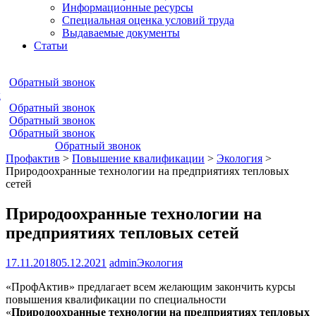
Информационные ресурсы
Специальная оценка условий труда
Выдаваемые документы
Статьи
Обратный звонок
к
Обратный звонок
Обратный звонок
Обратный звонок
Обратный звонок
Профактив
>
Повышение квалификации
>
Экология
>
Природоохранные технологии на предприятиях тепловых
сетей
Природоохранные технологии на
предприятиях тепловых сетей
17.11.2018
05.12.2021
admin
Экология
«ПрофАктив» предлагает всем желающим закончить курсы
повышения квалификации по специальности
«
Природоохранные технологии на предприятиях тепловых