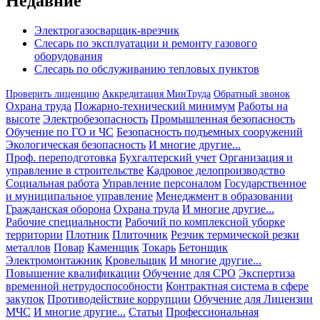
Недавние
Электрогазосварщик-врезчик
Слесарь по эксплуатации и ремонту газового
оборудования
Слесарь по обслуживанию тепловых пунктов
Проверить лиценцию
Аккредитация МинТруда
Обратный звонок
Охрана труда
Пожарно-технический минимум
Работы на
высоте
Электробезопасность
Промышленная безопасность
Обучение по ГО и ЧС
Безопасность подъемных сооружений
Экологическая безопасность
И многие другие...
Проф. переподготовка
Бухгалтерский учет
Организация и
управление в строительстве
Кадровое делопроизводство
Социальная работа
Управление персоналом
Государственное
и муниципальное управление
Менеджмент в образовании
Гражданская оборона
Охрана труда
И многие другие...
Рабочие специальности
Рабочий по комплексной уборке
территории
Плотник
Плиточник
Резчик термической резки
металлов
Повар
Каменщик
Токарь
Бетонщик
Электромонтажник
Кровельщик
И многие другие...
Повышение квалификации
Обучение для СРО
Экспертиза
временной нетрудоспособности
Контрактная система в сфере
закупок
Противодействие коррупции
Обучение для Лицензии
МЧС
И многие другие...
Статьи
Профессиональная