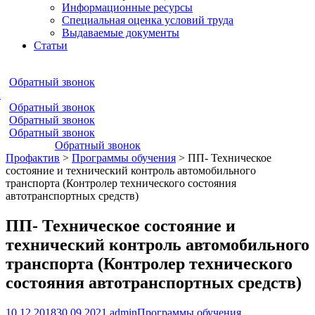
Информационные ресурсы
Специальная оценка условий труда
Выдаваемые документы
Статьи
Обратный звонок
к
Обратный звонок
Обратный звонок
Обратный звонок
Обратный звонок
Профактив
>
Программы обучения
>
ПП- Техническое
состояние и технический контроль автомобильного
транспорта (Контролер технического состояния
автотранспортных средств)
ПП- Техническое состояние и
технический контроль автомобильного
транспорта (Контролер технического
состояния автотранспортных средств)
10.12.2018
30.09.2021
admin
Программы обучения