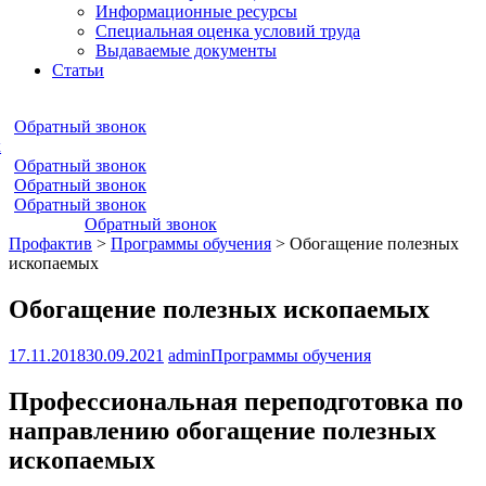
Информационные ресурсы
Специальная оценка условий труда
Выдаваемые документы
Статьи
Обратный звонок
к
Обратный звонок
Обратный звонок
Обратный звонок
Обратный звонок
Профактив
>
Программы обучения
>
Обогащение полезных
ископаемых
Обогащение полезных ископаемых
17.11.2018
30.09.2021
admin
Программы обучения
Профессиональная переподготовка по
направлению обогащение полезных
ископаемых