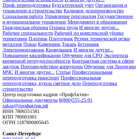
Проф. переподготовка
Бухгалтерский учет
Организация и
управление в строительстве
Кадровое делопроизводство
Социальная работа
Управление персоналом
Государственное
и муниципальное управление
Менеджмент в образовании
Гражданская оборона
Охрана труда
И многие другие...
Рабочие специальности
Рабочий по комплексной уборке
территории
Плотник
Плиточник
Резчик термической резки
металлов
Повар
Каменщик
Токарь
Бетонщик
Электромонтажник
Кровельщик
И многие другие...
Повышение квалификации
Обучение для СРО
Экспертиза
временной нетрудоспособности
Контрактная система в сфере
закупок
Противодействие коррупции
Обучение для Лицензии
МЧС
И многие другие...
Статьи
Профессиональная
переподготовка транспорт
Профессиональная
переподготовка, курсы сметное дело
Переподготовка
строительство
Центр подготовки кадров «ПрофАктив»
Официальные документы
8(800)555-25-91
zakaz@профактив.рф
ИНН 7806551581
КПП 780601001
ОГРН 1187800005645
Санкт-Петербург