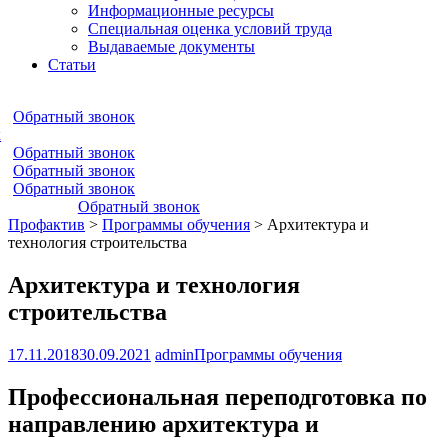
Информационные ресурсы
Специальная оценка условий труда
Выдаваемые документы
Статьи
Обратный звонок
к
Обратный звонок
Обратный звонок
Обратный звонок
Обратный звонок
Профактив
>
Программы обучения
>
Архитектура и
технология строительства
Архитектура и технология
строительства
17.11.2018
30.09.2021
admin
Программы обучения
Профессиональная переподготовка по
направлению архитектура и