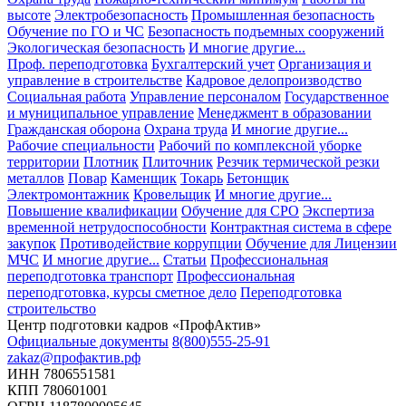
высоте
Электробезопасность
Промышленная безопасность
Обучение по ГО и ЧС
Безопасность подъемных сооружений
Экологическая безопасность
И многие другие...
Проф. переподготовка
Бухгалтерский учет
Организация и
управление в строительстве
Кадровое делопроизводство
Социальная работа
Управление персоналом
Государственное
и муниципальное управление
Менеджмент в образовании
Гражданская оборона
Охрана труда
И многие другие...
Рабочие специальности
Рабочий по комплексной уборке
территории
Плотник
Плиточник
Резчик термической резки
металлов
Повар
Каменщик
Токарь
Бетонщик
Электромонтажник
Кровельщик
И многие другие...
Повышение квалификации
Обучение для СРО
Экспертиза
временной нетрудоспособности
Контрактная система в сфере
закупок
Противодействие коррупции
Обучение для Лицензии
МЧС
И многие другие...
Статьи
Профессиональная
переподготовка транспорт
Профессиональная
переподготовка, курсы сметное дело
Переподготовка
строительство
Центр подготовки кадров «ПрофАктив»
Официальные документы
8(800)555-25-91
zakaz@профактив.рф
ИНН 7806551581
КПП 780601001